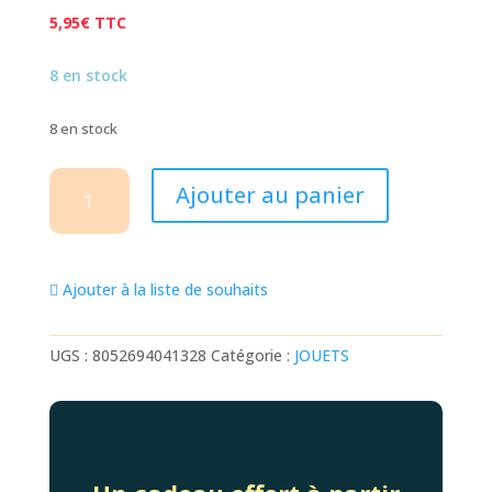
5,95
€
TTC
8 en stock
8 en stock
quantité
Ajouter au panier
de
BALLE
REBONDISSANTE
TEDDY
Ajouter à la liste de souhaits
BEAR
UGS :
8052694041328
Catégorie :
JOUETS