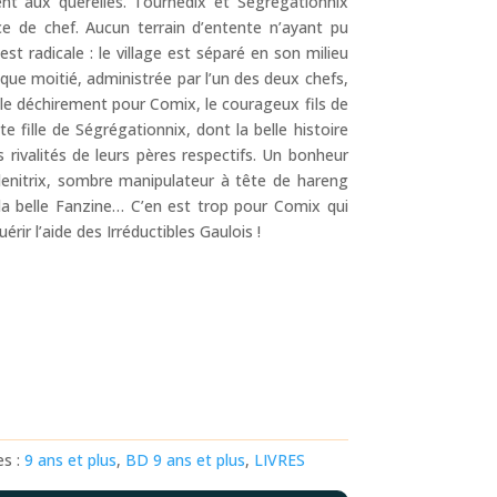
dent aux querelles. Tournedix et Ségrégationnix
ce de chef. Aucun terrain d’entente n’ayant pu
est radicale : le village est séparé en son milieu
que moitié, administrée par l’un des deux chefs,
able déchirement pour Comix, le courageux fils de
e fille de Ségrégationnix, dont la belle histoire
rivalités de leurs pères respectifs. Un bonheur
denitrix, sombre manipulateur à tête de hareng
 la belle Fanzine… C’en est trop pour Comix qui
uérir l’aide des Irréductibles Gaulois !
es :
9 ans et plus
,
BD 9 ans et plus
,
LIVRES