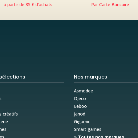
à partir de 35 € d’achats
Par Carte Bancaire
sélections
Nos marques
Asmodee
s
Djeco
s
Eeboo
s créatifs
Janod
erie
Gigamic
hes
Smart games
es
» Toutes nos marques