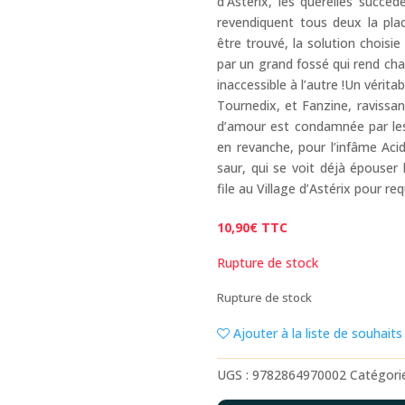
d’Astérix, les querelles succè
revendiquent tous deux la pla
être trouvé, la solution choisie 
par un grand fossé qui rend cha
inaccessible à l’autre !Un vérit
Tournedix, et Fanzine, ravissant
d’amour est condamnée par les 
en revanche, pour l’infâme Aci
saur, qui se voit déjà épouser
file au Village d’Astérix pour req
10,90
€
TTC
Rupture de stock
Rupture de stock
Ajouter à la liste de souhaits
UGS :
9782864970002
Catégori