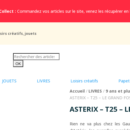
Collect :
Commandez vos articles sur le site, venez les récupérer en
sirs créatifs, jouets
JOUETS
LIVRES
Loisirs créatifs
Papet
Accueil
/
LIVRES
/
9 ans et pl
ASTERIX – T25 – LE GRAND FO
ASTERIX – T25 – 
Rien ne va plus chez les Gaul