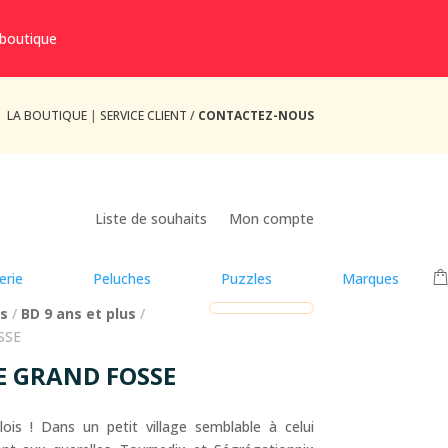
 boutique
LA BOUTIQUE
|
SERVICE CLIENT /
CONTACTEZ-NOUS
Liste de souhaits
Mon compte
erie
Peluches
Puzzles
Marques
us
/
BD 9 ans et plus
/
SSE
LE GRAND FOSSE
ois ! Dans un petit village semblable à celui