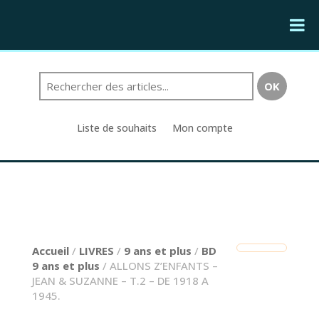
Liste de souhaits
Mon compte
Accueil
/
LIVRES
/
9 ans et plus
/
BD
9 ans et plus
/ ALLONS Z’ENFANTS –
JEAN & SUZANNE – T.2 – DE 1918 A
1945.