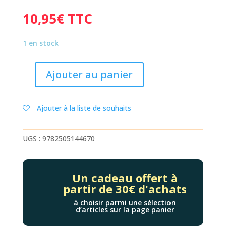
10,95
€
TTC
1 en stock
Ajouter au panier
quantité
de
AGENDA
Ajouter à la liste de souhaits
NARUTO
2026-
2027
UGS :
9782505144670
Un cadeau offert à
partir de 30€ d'achats
à choisir parmi une sélection
d’articles sur la page panier