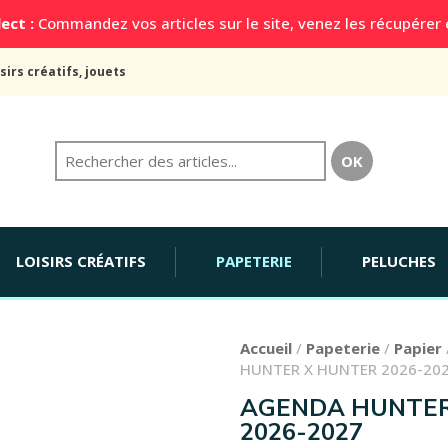
ect :
Commandez vos articles sur le site, venez les récupérer
sirs créatifs, jouets
LOISIRS CRÉATIFS
PAPETERIE
PELUCHES
Accueil
/
Papeterie
/
Papier
HUNTER X HUNTER 2026-20
AGENDA HUNTER
2026-2027