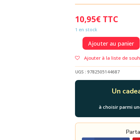
10,95
€
TTC
1 en stock
Ajouter au panier
quantité
de
Ajouter à la liste de souh
AGENDA
HUNTER
UGS :
9782505144687
X
HUNTER
2026-
Un cadea
2027
à choisir parmi un
Parta