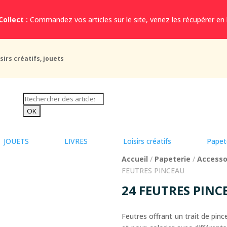
Collect :
Commandez vos articles sur le site, venez les récupérer en
sirs créatifs, jouets
JOUETS
LIVRES
Loisirs créatifs
Papet
Accueil
/
Papeterie
/
Accesso
FEUTRES PINCEAU
24 FEUTRES PINC
Feutres offrant un trait de pin