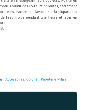
s traits en mélangeant leurs couleurs. Pointe en
d’eau. Fournit des couleurs brillantes, facilement
re elles. Facilement lavable sur la plupart des
s de l’eau froide pendant une heure et laver en
nt).
lé.
es :
Accessoires
,
Colorier
,
Papeterie
Milan