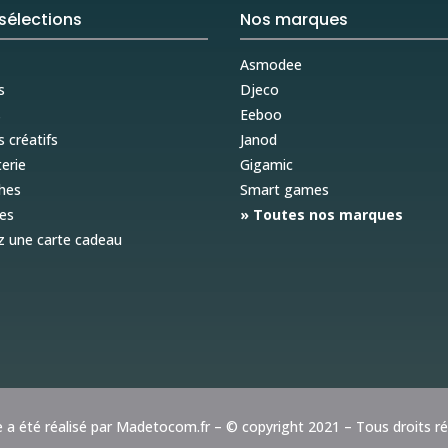
sélections
Nos marques
Asmodee
s
Djeco
s
Eeboo
s créatifs
Janod
erie
Gigamic
hes
Smart games
es
» Toutes nos marques
z une carte cadeau
e a été réalisé par
Madetocom.fr
– © copyright 2021 – Tous droits r