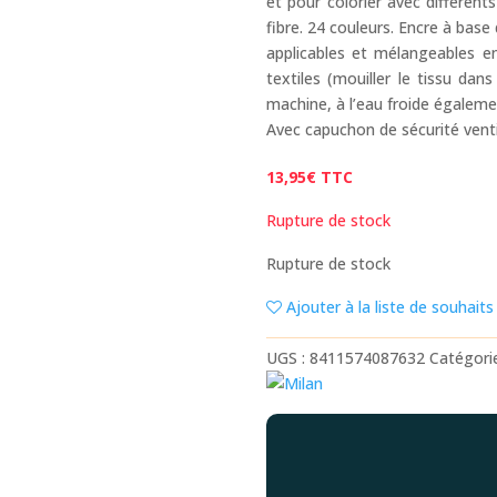
et pour colorier avec différent
fibre. 24 couleurs. Encre à base 
applicables et mélangeables ent
textiles (mouiller le tissu dan
machine, à l’eau froide égaleme
Avec capuchon de sécurité venti
13,95
€
TTC
Rupture de stock
Rupture de stock
Ajouter à la liste de souhaits
UGS :
8411574087632
Catégori