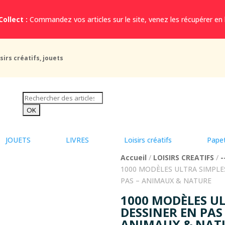
Collect :
Commandez vos articles sur le site, venez les récupérer en
sirs créatifs, jouets
JOUETS
LIVRES
Loisirs créatifs
Papet
Accueil
/
LOISIRS CREATIFS
/
-
1000 MODÈLES ULTRA SIMPLES
PAS – ANIMAUX & NATURE
1000 MODÈLES UL
DESSINER EN PAS 
ANIMAUX & NAT