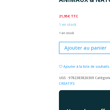
21,95
€
TTC
1 en stock
1 en stock
quantité
Ajouter au panier
de
1000
MODÈLES
Ajouter à la liste de souhaits
ULTRA
SIMPLES
UGS :
9782383826309
Catégori
À
CREATIFS
DESSINER
EN
PAS
À
PAS