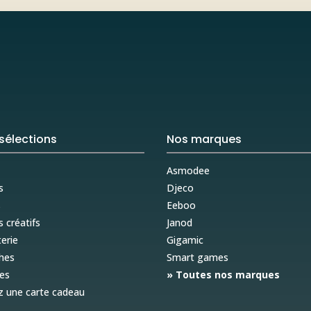
sélections
Nos marques
Asmodee
s
Djeco
s
Eeboo
s créatifs
Janod
erie
Gigamic
hes
Smart games
es
» Toutes nos marques
z une carte cadeau