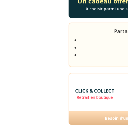
Un cadeau offer
-
à choisir parmi une s
ANIMAUX
&
NATURE
Parta
CLICK & COLLECT
Retrait en boutique
Besoin d’u