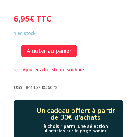
6,95
€
TTC
1 en stock
Ajouter au panier
quantité
de
10
Ajouter à la liste de souhaits
FEUTRES
PINCEAU
-
UGS :
8411574056072
Milan
Un cadeau offert à partir
de 30€ d'achats
à choisir parmi une sélection
d’articles sur la page panier