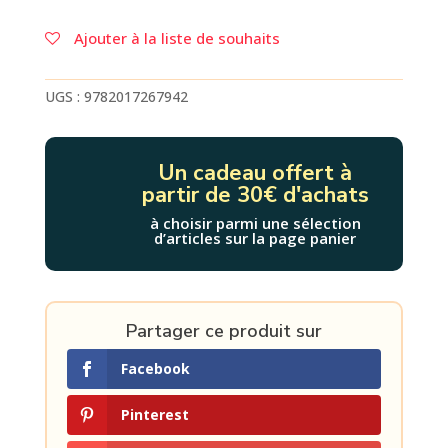
de
PASSEPORT
Ajouter à la liste de souhaits
MATERNELLE
-
J'ENTRE
UGS :
9782017267942
EN
PETITE
SECTION
Un cadeau offert à
(2-
partir de 30€ d'achats
3
ANS)
à choisir parmi une sélection
d’articles sur la page panier
-
CAHIER
DE
VACANCES
2026
Partager ce produit sur
Facebook
Pinterest