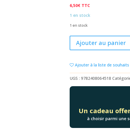
6,50
€
TTC
1 en stock
1 en stock
quantité
Ajouter au panier
de
LA
POULE
Ajouter à la liste de souhaits
QUI
POND
UGS :
9782408064518
Catégori
DES
PATATES
Un cadeau offer
à choisir parmi une s