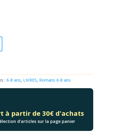
es :
6-8 ans
,
LIVRES
,
Romans 6-8 ans
t à partir de 30€ d'achats
élection d’articles sur la page panier