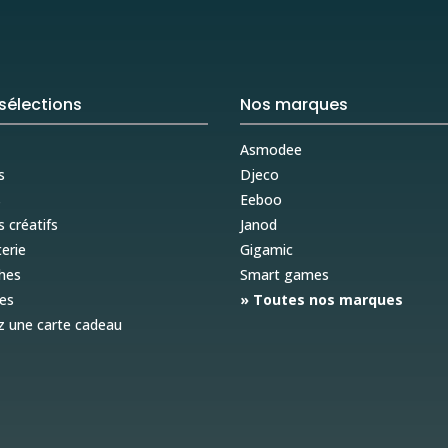
sélections
Nos marques
Asmodee
s
Djeco
s
Eeboo
s créatifs
Janod
erie
Gigamic
hes
Smart games
es
» Toutes nos marques
z une carte cadeau