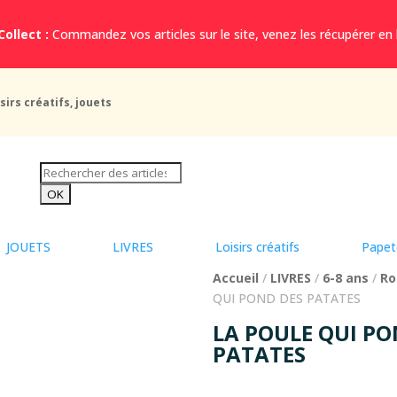
Collect :
Commandez vos articles sur le site, venez les récupérer en
sirs créatifs, jouets
JOUETS
LIVRES
Loisirs créatifs
Papet
Accueil
/
LIVRES
/
6-8 ans
/
Ro
QUI POND DES PATATES
LA POULE QUI PO
PATATES